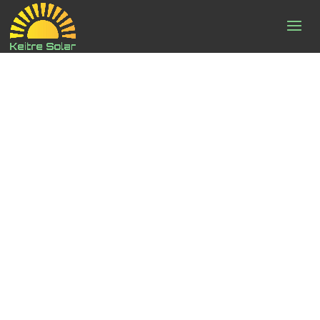
sevåratjänster_