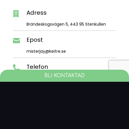
Adress

Brändeskogsvägen 5, 443 95 Stenkullen
Epost

misterjay@keitre.se
Telefon

BLI KONTAKTAD
0721-555872
Skicka ett Meddelande
Bli
kontaktad