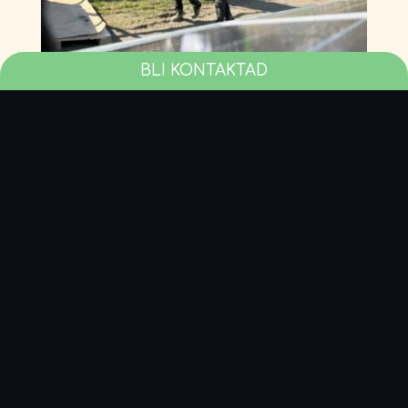
BLI KONTAKTAD
Projekterar
Vi hjälper till att projektera vid både stora och små
konstruktioner av solanläggningar. Med oss vid rodret
får du ut maximalt av din anläggning.
KONTAKTA OSS