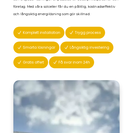
företag. Med våra solceller får du en pålitlig, kostnadseffektiv
och långsiktig energilösning som gör skillnad.
Komplett installation
Trygg process
N
N
Smarta lösningar
Långsiktig investering
N
N
Gratis offert
Få svar inom 24h
N
N