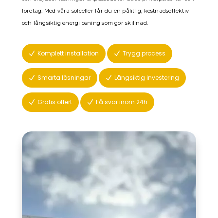
företag. Med våra solceller får du en pålitlig, kostnadseffektiv
och långsiktig energilösning som gör skillnad.
Komplett installation
Trygg process
N
N
Smarta lösningar
Långsiktig investering
N
N
Gratis offert
Få svar inom 24h
N
N