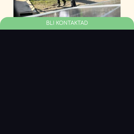
BLI KONTAKTAD
Projekterar
Vi hjälper till att projektera vid både stora och små
konstruktioner av solanläggningar. Med oss vid rodret
får du ut maximalt av din anläggning.
KONTAKTA OSS